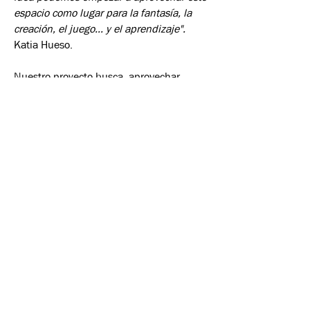
espacio como lugar para la fantasía, la
creación, el juego... y el aprendizaje".
Katia Hueso.
Nuestro proyecto busca aprovechar
todos los beneficios que nos aportan el
campo y los animales como un lugar de
aprendizaje, cuidando sus emociones,
crianza respetuosa y respetando el ritmo
de desarrollo de cada niño. Además
nuestra filosofía también se basará en
diferentes Pedagogías como Pikler,
Waldorf, Reggio Emilia y Montessori
buscando un desarrollo integral de
nuestros alumnos y teniendo como pilar
el cuidado emocional y también fomentar
el juego libre.